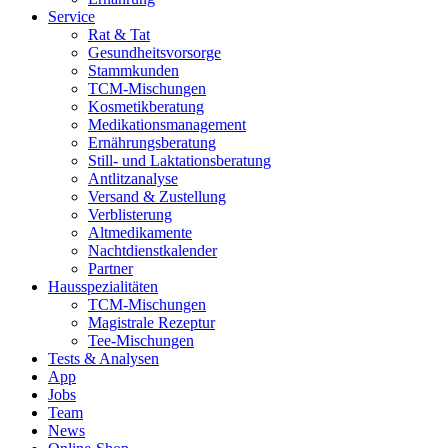
Service
Rat & Tat
Gesundheitsvorsorge
Stammkunden
TCM-Mischungen
Kosmetikberatung
Medikationsmanagement
Ernährungsberatung
Still- und Laktationsberatung
Antlitzanalyse
Versand & Zustellung
Verblisterung
Altmedikamente
Nachtdienstkalender
Partner
Hausspezialitäten
TCM-Mischungen
Magistrale Rezeptur
Tee-Mischungen
Tests & Analysen
App
Jobs
Team
News