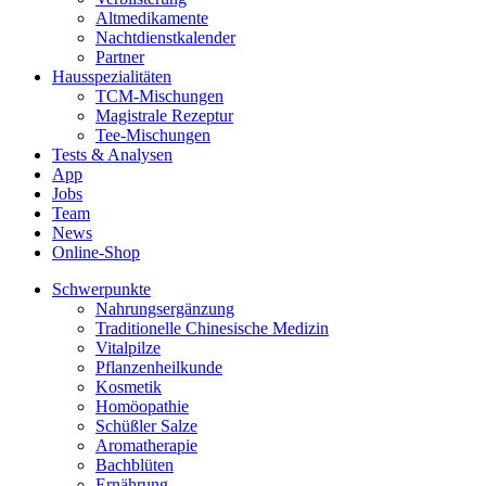
Altmedikamente
Nachtdienstkalender
Partner
Hausspezialitäten
TCM-Mischungen
Magistrale Rezeptur
Tee-Mischungen
Tests & Analysen
App
Jobs
Team
News
Online-Shop
Schwerpunkte
Nahrungsergänzung
Traditionelle Chinesische Medizin
Vitalpilze
Pflanzenheilkunde
Kosmetik
Homöopathie
Schüßler Salze
Aromatherapie
Bachblüten
Ernährung