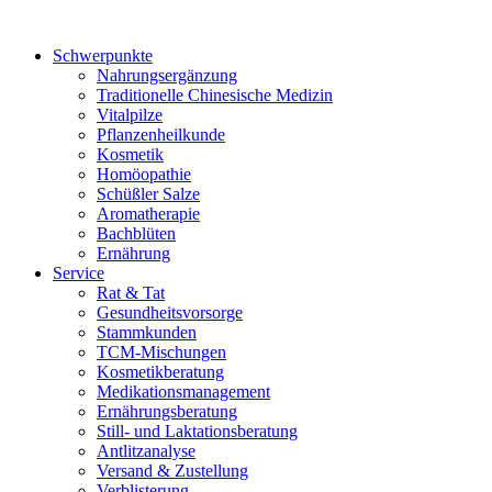
Schwerpunkte
Nahrungsergänzung
Traditionelle Chinesische Medizin
Vitalpilze
Pflanzenheilkunde
Kosmetik
Homöopathie
Schüßler Salze
Aromatherapie
Bachblüten
Ernährung
Service
Rat & Tat
Gesundheitsvorsorge
Stammkunden
TCM-Mischungen
Kosmetikberatung
Medikationsmanagement
Ernährungsberatung
Still- und Laktationsberatung
Antlitzanalyse
Versand & Zustellung
Verblisterung