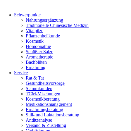
Schwerpunkte
Nahrungsergänzung
Traditionelle Chinesische Medizin
Vitalpilze
Pflanzenheilkunde
Kosmetik
Homöopathie
Schüßler Salze
Aromatherapie
Bachblüten
Ernährung
Service
Rat & Tat
Gesundheitsvorsorge
Stammkunden
TCM-Mischungen
Kosmetikberatung
Medikationsmanagement
Ernährungsberatung
Still- und Laktationsberatung
Antlitzanalyse
Versand & Zustellung
Verblisterung