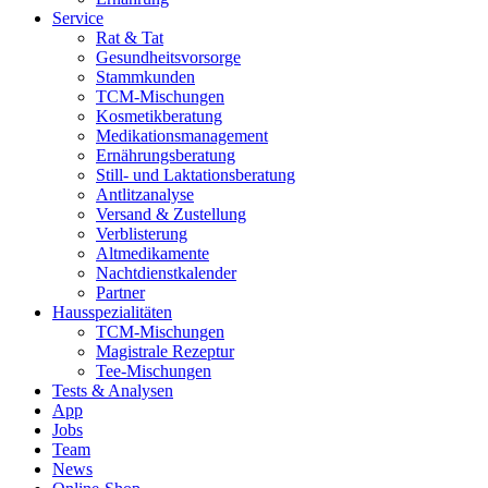
Service
Rat & Tat
Gesundheitsvorsorge
Stammkunden
TCM-Mischungen
Kosmetikberatung
Medikationsmanagement
Ernährungsberatung
Still- und Laktationsberatung
Antlitzanalyse
Versand & Zustellung
Verblisterung
Altmedikamente
Nachtdienstkalender
Partner
Hausspezialitäten
TCM-Mischungen
Magistrale Rezeptur
Tee-Mischungen
Tests & Analysen
App
Jobs
Team
News