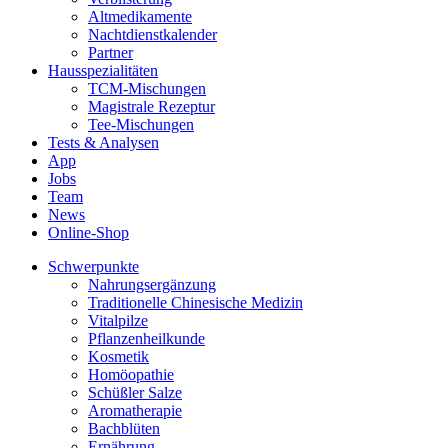
Altmedikamente
Nachtdienstkalender
Partner
Hausspezialitäten
TCM-Mischungen
Magistrale Rezeptur
Tee-Mischungen
Tests & Analysen
App
Jobs
Team
News
Online-Shop
Schwerpunkte
Nahrungsergänzung
Traditionelle Chinesische Medizin
Vitalpilze
Pflanzenheilkunde
Kosmetik
Homöopathie
Schüßler Salze
Aromatherapie
Bachblüten
Ernährung