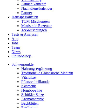
Altmedikamente
Nachtdienstkalender
Partner
Hausspezialitäten
TCM-Mischungen
Magistrale Rezeptur
Tee-Mischungen
Tests & Analysen
App
Jobs
Team
News
Online-Shop
Schwerpunkte
Nahrungsergänzung
Traditionelle Chinesische Medizin
Vitalpilze
Pflanzenheilkunde
Kosmetik
Homöopathie
Schüßler Salze
Aromatherapie
Bachblüten
Ernährung