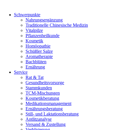
Schwerpunkte
Nahrungsergänzung
Traditionelle Chinesische Medizin
Vitalpilze
Pflanzenheilkunde
Kosmetik
Homöopathie
Schüßler Salze
Aromatherapie
Bachblüten
Ernährung
Service
Rat & Tat
Gesundheitsvorsorge
Stammkunden
TCM-Mischungen
Kosmetikberatung
Medikationsmanagement
Ernährungsberatung
Still- und Laktationsberatung
Antlitzanalyse
Versand & Zustellung
Verblisterung