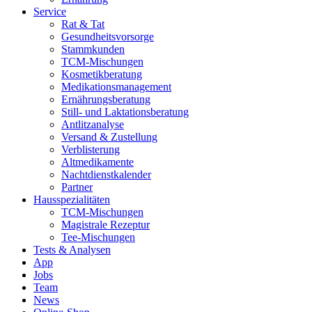
Service
Rat & Tat
Gesundheitsvorsorge
Stammkunden
TCM-Mischungen
Kosmetikberatung
Medikationsmanagement
Ernährungsberatung
Still- und Laktationsberatung
Antlitzanalyse
Versand & Zustellung
Verblisterung
Altmedikamente
Nachtdienstkalender
Partner
Hausspezialitäten
TCM-Mischungen
Magistrale Rezeptur
Tee-Mischungen
Tests & Analysen
App
Jobs
Team
News