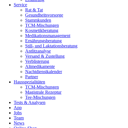
Service
Rat & Tat
Gesundheitsvorsorge
Stammkunden
TCM-Mischungen
Kosmetikberatung
Medikationsmanagement
Ernährungsberatung
Still- und Laktationsberatung
Antlitzanalyse
Versand & Zustellung
Verblisterung
Altmedikamente
Nachtdienstkalender
Partner
Hausspezialitäten
TCM-Mischungen
Magistrale Rezeptur
Tee-Mischungen
Tests & Analysen
App
Jobs
Team
News