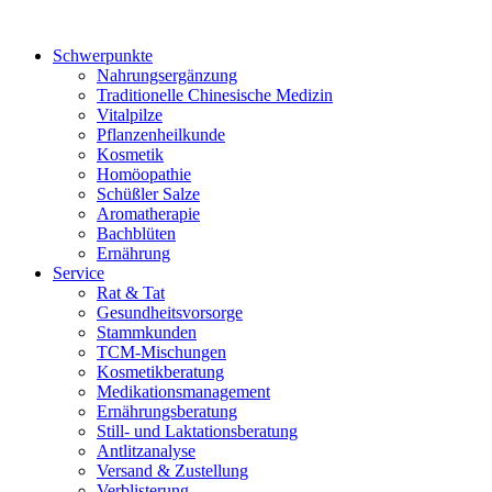
Schwerpunkte
Nahrungsergänzung
Traditionelle Chinesische Medizin
Vitalpilze
Pflanzenheilkunde
Kosmetik
Homöopathie
Schüßler Salze
Aromatherapie
Bachblüten
Ernährung
Service
Rat & Tat
Gesundheitsvorsorge
Stammkunden
TCM-Mischungen
Kosmetikberatung
Medikationsmanagement
Ernährungsberatung
Still- und Laktationsberatung
Antlitzanalyse
Versand & Zustellung
Verblisterung