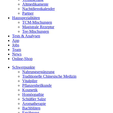
Altmedikamente
Nachtdienstkalender
Partner
Hausspezialitäten
TCM-Mischungen
Magistrale Rezeptur
Tee-Mischungen
Tests & Analysen
App
Jobs
Team
News
Online-Shop
Schwerpunkte
Nahrungsergänzung
Traditionelle Chinesische Medizin
Vitalpilze
Pflanzenheilkunde
Kosmetik
Homöopathie
Schüßler Salze
Aromatherapie
Bachblüten
Ernährung