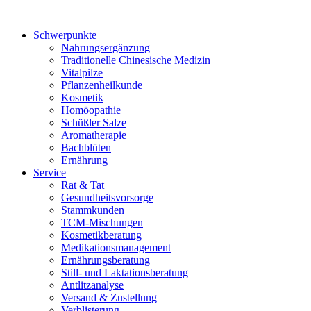
Schwerpunkte
Nahrungsergänzung
Traditionelle Chinesische Medizin
Vitalpilze
Pflanzenheilkunde
Kosmetik
Homöopathie
Schüßler Salze
Aromatherapie
Bachblüten
Ernährung
Service
Rat & Tat
Gesundheitsvorsorge
Stammkunden
TCM-Mischungen
Kosmetikberatung
Medikationsmanagement
Ernährungsberatung
Still- und Laktationsberatung
Antlitzanalyse
Versand & Zustellung
Verblisterung