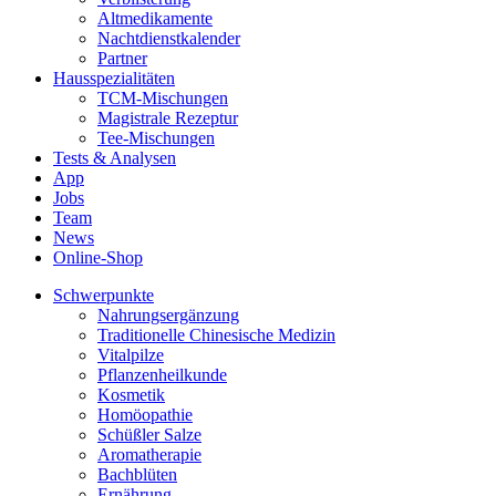
Altmedikamente
Nachtdienstkalender
Partner
Hausspezialitäten
TCM-Mischungen
Magistrale Rezeptur
Tee-Mischungen
Tests & Analysen
App
Jobs
Team
News
Online-Shop
Schwerpunkte
Nahrungsergänzung
Traditionelle Chinesische Medizin
Vitalpilze
Pflanzenheilkunde
Kosmetik
Homöopathie
Schüßler Salze
Aromatherapie
Bachblüten
Ernährung