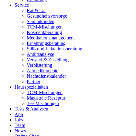
Service
Rat & Tat
Gesundheitsvorsorge
Stammkunden
TCM-Mischungen
Kosmetikberatung
Medikationsmanagement
Ernährungsberatung
Still- und Laktationsberatung
Antlitzanalyse
Versand & Zustellung
Verblisterung
Altmedikamente
Nachtdienstkalender
Partner
Hausspezialitäten
TCM-Mischungen
Magistrale Rezeptur
Tee-Mischungen
Tests & Analysen
App
Jobs
Team
News